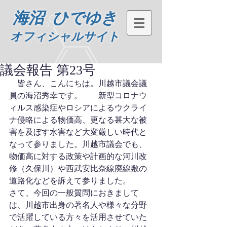
海沼 ひでゆき
オフィシャルサイト
議会報告 第23号
　皆さん、こんにちは。川越市議会議
員の海沼秀幸です。　　新型コロナウ
ィルス感染症やロシアによるウクライ
ナ侵略による物価高、更なる甚大な被
害を及ぼす水害など大変厳しい時代と
なって参りました。川越市議会でも、
物価高に対する政策や計画的な河川改
修（久保川）や西武安比奈線廃線敷の
道路化などを訴えて参りました。　　
さて、今回の一般質問におきまして
は、川越市出身の著名人や様々な分野
で活躍している方々を活用させていた